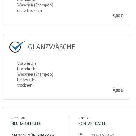
Waschen (Shampoo)
ohne trocknen
5,00 €
GLANZWÄSCHE
Vorwäsche
Hochdruck
Waschen (Shampoo)
Heißwachs
trocknen
9,00 €
STANDORT
UNSERE
NEUHARDENBERG
KONTAKTDATEN
AM WINDMÜHLENBERG 4
033476 59 80