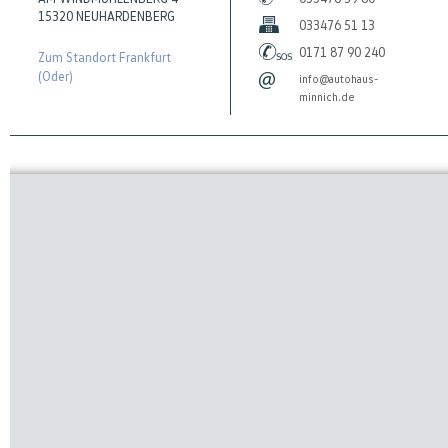
15320 NEUHARDENBERG
033476 51 13
0171 87 90 240
Zum Standort Frankfurt
(Oder)
info@autohaus-
minnich.de