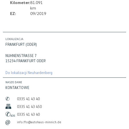
Kilometer:
81.091
km
EZ:
09/2019
LOKALIZACJA
FRANKFURT (ODER)
NUHNENSTRASSE 7
15234 FRANKFURT ODER
Do lokalizacji Neuhardenberg
NASZE DANE
KONTAKTOWE
0335 41 43 40
0335 41 43 450
0335 41 43 40
info.ffo@autohaus-minnich.de