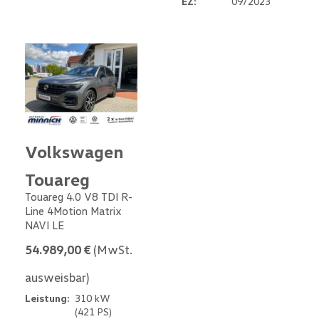
EZ:
09/2023
Volkswagen
Touareg
Touareg 4.0 V8 TDI R-
Line 4Motion Matrix
NAVI LE
54.989,00 €
(MwSt.
ausweisbar)
Leistung:
310 kW
(421 PS)