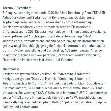
Technik + Sicherheit:
7-Gang-Automatikgetriebe oder DSG für Allrad Beachtung: Fam. EDF; ASR;
Airbag für Fahrer und Beifahrer, mit Beifahrerairbag-Deaktivierung;
Kopfairbags vorn und hinten, Seitenairbags vorn, Center-Airbag;
Scheibenwaschdüsen vorn automatisch beheizt; Elektronische
Differenzialsperre XDS; Diebstahlwarnanlage mit Innenraumüberwachung,
Back-up-Horn und Abschleppschutz Diebstahlwarnanlage "Plus";
Innenspiegel automatisch abblendend; Servolenkung elektromechanisch,
geschwindigkeitsabhängig geregelt; Dreipunkt-Automatiksicherheitsgurte
vorn mit Höheneinstellung und Gurtstraffer; Außentemperatur-Anzeige;
Start/Stopp-Anlage mit Rekuperation (Bremsenergie-Rückgewinnung);
Elektronische Parkbremse inkl. Auto-Hold-Funktion
Multimedia:
Navigationssystem "Discover Pro" inkl. "Streaming & Internet"
Navigationssystem "Discover Pro" inkl. "Streaming & Internet";
Telefonschnittstelle "Comfort" mit induktiver Ladefunktion; Soundsystem
"Harman Kardon", 8+1 Lautsprecher, 480 Watt Gesamtleistung, 12-Kanal-
Verstärker, Subwoofer; 2 USB-C-Schnittstellen vorn, 2 USB-C-Ladebuchsen
an der Mittelkonsole hinten; Ladeleistung bis zu 45 W; Sprachbedienung;
Bluetooth; Digitaler Radioempfang DAB+; App-Connect Wireless für Apple
CarPlay und Android Auto