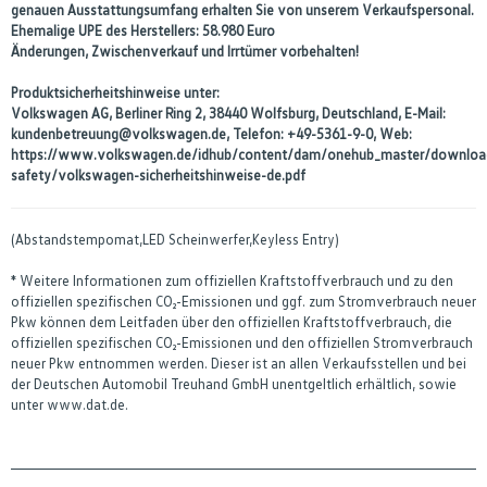
genauen Ausstattungsumfang erhalten Sie von unserem Verkaufspersonal.
Ehemalige UPE des Herstellers: 58.980 Euro
Änderungen, Zwischenverkauf und Irrtümer vorbehalten!
Produktsicherheitshinweise unter:
Volkswagen AG, Berliner Ring 2, 38440 Wolfsburg, Deutschland, E-Mail:
kundenbetreuung@volkswagen.de, Telefon: +49-5361-9-0, Web:
https://www.volkswagen.de/idhub/content/dam/onehub_master/downloa
safety/volkswagen-sicherheitshinweise-de.pdf
(Abstandstempomat,LED Scheinwerfer,Keyless Entry)
* Weitere Informationen zum offiziellen Kraftstoffverbrauch und zu den
offiziellen spezifischen CO₂-Emissionen und ggf. zum Stromverbrauch neuer
Pkw können dem Leitfaden über den offiziellen Kraftstoffverbrauch, die
offiziellen spezifischen CO₂-Emissionen und den offiziellen Stromverbrauch
neuer Pkw entnommen werden. Dieser ist an allen Verkaufsstellen und bei
der Deutschen Automobil Treuhand GmbH unentgeltlich erhältlich, sowie
unter www.dat.de.