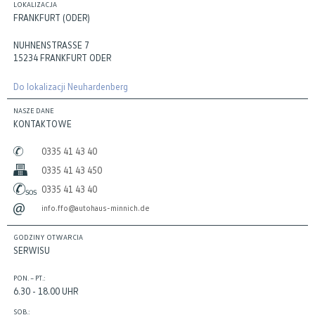
LOKALIZACJA
FRANKFURT (ODER)
NUHNENSTRASSE 7
15234 FRANKFURT ODER
Do lokalizacji Neuhardenberg
NASZE DANE
KONTAKTOWE
0335 41 43 40
0335 41 43 450
0335 41 43 40
info.ffo@autohaus-minnich.de
GODZINY OTWARCIA
SERWISU
PON. – PT.:
6.30 - 18.00 UHR
SOB.: