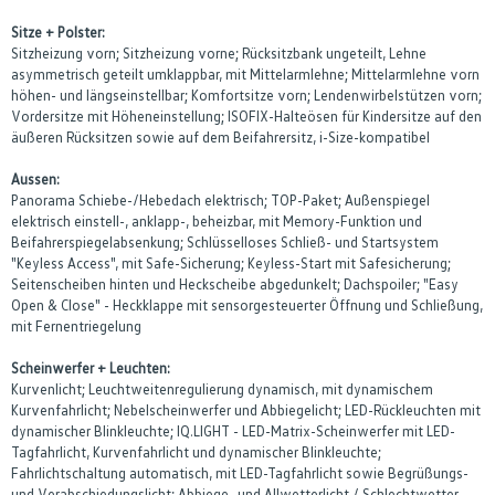
Sitze + Polster:
Sitzheizung vorn; Sitzheizung vorne; Rücksitzbank ungeteilt, Lehne
asymmetrisch geteilt umklappbar, mit Mittelarmlehne; Mittelarmlehne vorn
höhen- und längseinstellbar; Komfortsitze vorn; Lendenwirbelstützen vorn;
Vordersitze mit Höheneinstellung; ISOFIX-Halteösen für Kindersitze auf den
äußeren Rücksitzen sowie auf dem Beifahrersitz, i-Size-kompatibel
Aussen:
Panorama Schiebe-/Hebedach elektrisch; TOP-Paket; Außenspiegel
elektrisch einstell-, anklapp-, beheizbar, mit Memory-Funktion und
Beifahrerspiegelabsenkung; Schlüsselloses Schließ- und Startsystem
"Keyless Access", mit Safe-Sicherung; Keyless-Start mit Safesicherung;
Seitenscheiben hinten und Heckscheibe abgedunkelt; Dachspoiler; "Easy
Open & Close" - Heckklappe mit sensorgesteuerter Öffnung und Schließung,
mit Fernentriegelung
Scheinwerfer + Leuchten:
Kurvenlicht; Leuchtweitenregulierung dynamisch, mit dynamischem
Kurvenfahrlicht; Nebelscheinwerfer und Abbiegelicht; LED-Rückleuchten mit
dynamischer Blinkleuchte; IQ.LIGHT - LED-Matrix-Scheinwerfer mit LED-
Tagfahrlicht, Kurvenfahrlicht und dynamischer Blinkleuchte;
Fahrlichtschaltung automatisch, mit LED-Tagfahrlicht sowie Begrüßungs-
und Verabschiedungslicht; Abbiege- und Allwetterlicht / Schlechtwetter-