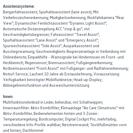
Assistenzsysteme:
Berganfahrassistent; Spurhalteassistent (lane assist); Mit
Verkehrszeichenerkennung; Müdigkeitserkennung; Rückfahrkamera "Rear
View"; Dynamischer Fernlichtassistent "Dynamic Light Assist";
Automatische Distanzregelung ACC "stop & go", mit
Geschwindigkeitsbegrenzer; Fahrassistent "Travel Assist",
Spurhalteassistent "Lane Assist" und "Emergency Assist";
Spurwechselassistent "Side Assist", Ausparkassistent und
Ausstiegswarnung; Geschwindigkeits-Begrenzeranlage in Verbindung mit
Onlinedienste; Einparkhilfe - Warnsignale bei Hindernissen im Front- und
Heckbereich; Regensensor; Bremsassistent; Fußgängererkennung;
Notbremsassistent "Front Assist" mit Fußgänger- und Radfahrererkennung;
Notruf-Service, Laufzeit 10 Jahre ab Erstauslieferung, Voraussetzung:
Verfügbarkeit benötigter Mobilfunknetze; Head-up-Display;
Abbiegebremsfunktion und Ausweichunterstützung
Innen:
Multifunktionslenkrad in Leder, beheizbar, mit Schaltwippen;
Innenraumfilter: Aktiv Kombifilter; Klimaanlage "Air Care Climatronic" mit
Aktiv-Kombifilter, Bedienelementen hinten und 3-Zonen-
Temperaturregelung; Bordcomputer; Digital Cockpit Pro, mehrfarbig,
verschiedene Info-Profile wählbar; Netztrennwand; Textilfußmatten vorn
und hinten; Dachhimmel