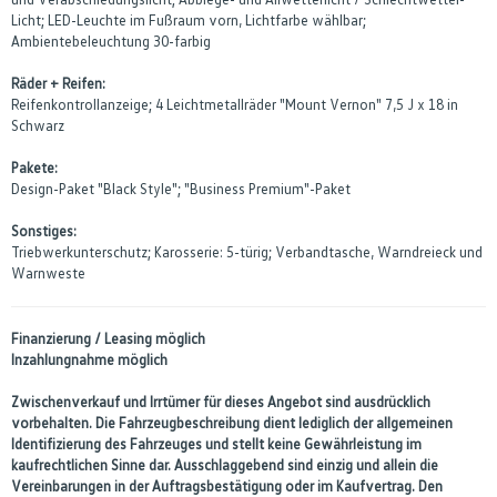
Licht; LED-Leuchte im Fußraum vorn, Lichtfarbe wählbar;
Ambientebeleuchtung 30-farbig
Räder + Reifen:
Reifenkontrollanzeige; 4 Leichtmetallräder "Mount Vernon" 7,5 J x 18 in
Schwarz
Pakete:
Design-Paket "Black Style"; "Business Premium"-Paket
Sonstiges:
Triebwerkunterschutz; Karosserie: 5-türig; Verbandtasche, Warndreieck und
Warnweste
Finanzierung / Leasing möglich
Inzahlungnahme möglich
Zwischenverkauf und Irrtümer für dieses Angebot sind ausdrücklich
vorbehalten. Die Fahrzeugbeschreibung dient lediglich der allgemeinen
Identifizierung des Fahrzeuges und stellt keine Gewährleistung im
kaufrechtlichen Sinne dar. Ausschlaggebend sind einzig und allein die
Vereinbarungen in der Auftragsbestätigung oder im Kaufvertrag. Den