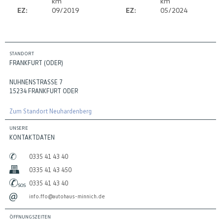
km
km
EZ:
09/2019
EZ:
05/2024
STANDORT
FRANKFURT (ODER)
NUHNENSTRASSE 7
15234 FRANKFURT ODER
Zum Standort Neuhardenberg
UNSERE
KONTAKTDATEN
0335 41 43 40
0335 41 43 450
0335 41 43 40
info.ffo@autohaus-minnich.de
ÖFFNUNGSZEITEN