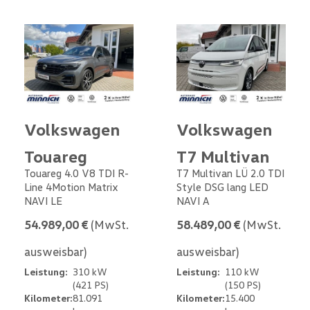
Volkswagen
Volkswagen
Touareg
T7 Multivan
Touareg 4.0 V8 TDI R-
T7 Multivan LÜ 2.0 TDI
Line 4Motion Matrix
Style DSG lang LED
NAVI LE
NAVI A
54.989,00 €
(MwSt.
58.489,00 €
(MwSt.
ausweisbar)
ausweisbar)
Leistung:
310 kW
Leistung:
110 kW
(421 PS)
(150 PS)
Kilometer:
81.091
Kilometer:
15.400