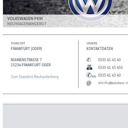
VOLKSWAGEN PKW
NEUWAGENANGEBOT
STANDORT
UNSERE
FRANKFURT (ODER)
KONTAKTDATEN
NUHNENSTRASSE 7
0335 41 43 40
15234 FRANKFURT ODER
0335 41 43 450
0335 41 43 40
Zum Standort Neuhardenberg
info.ffo@autohaus-m