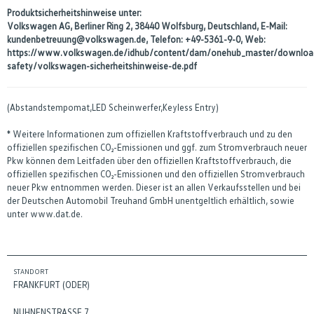
Produktsicherheitshinweise unter:
Volkswagen AG, Berliner Ring 2, 38440 Wolfsburg, Deutschland, E-Mail:
kundenbetreuung@volkswagen.de, Telefon: +49-5361-9-0, Web:
https://www.volkswagen.de/idhub/content/dam/onehub_master/downloa
safety/volkswagen-sicherheitshinweise-de.pdf
(Abstandstempomat,LED Scheinwerfer,Keyless Entry)
* Weitere Informationen zum offiziellen Kraftstoffverbrauch und zu den
offiziellen spezifischen CO₂-Emissionen und ggf. zum Stromverbrauch neuer
Pkw können dem Leitfaden über den offiziellen Kraftstoffverbrauch, die
offiziellen spezifischen CO₂-Emissionen und den offiziellen Stromverbrauch
neuer Pkw entnommen werden. Dieser ist an allen Verkaufsstellen und bei
der Deutschen Automobil Treuhand GmbH unentgeltlich erhältlich, sowie
unter www.dat.de.
STANDORT
FRANKFURT (ODER)
NUHNENSTRASSE 7