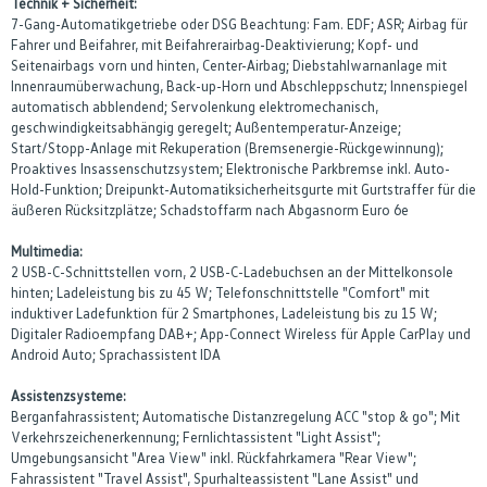
Technik + Sicherheit:
7-Gang-Automatikgetriebe oder DSG Beachtung: Fam. EDF; ASR; Airbag für
Fahrer und Beifahrer, mit Beifahrerairbag-Deaktivierung; Kopf- und
Seitenairbags vorn und hinten, Center-Airbag; Diebstahlwarnanlage mit
Innenraumüberwachung, Back-up-Horn und Abschleppschutz; Innenspiegel
automatisch abblendend; Servolenkung elektromechanisch,
geschwindigkeitsabhängig geregelt; Außentemperatur-Anzeige;
Start/Stopp-Anlage mit Rekuperation (Bremsenergie-Rückgewinnung);
Proaktives Insassenschutzsystem; Elektronische Parkbremse inkl. Auto-
Hold-Funktion; Dreipunkt-Automatiksicherheitsgurte mit Gurtstraffer für die
äußeren Rücksitzplätze; Schadstoffarm nach Abgasnorm Euro 6e
Multimedia:
2 USB-C-Schnittstellen vorn, 2 USB-C-Ladebuchsen an der Mittelkonsole
hinten; Ladeleistung bis zu 45 W; Telefonschnittstelle "Comfort" mit
induktiver Ladefunktion für 2 Smartphones, Ladeleistung bis zu 15 W;
Digitaler Radioempfang DAB+; App-Connect Wireless für Apple CarPlay und
Android Auto; Sprachassistent IDA
Assistenzsysteme:
Berganfahrassistent; Automatische Distanzregelung ACC "stop & go"; Mit
Verkehrszeichenerkennung; Fernlichtassistent "Light Assist";
Umgebungsansicht "Area View" inkl. Rückfahrkamera "Rear View";
Fahrassistent "Travel Assist", Spurhalteassistent "Lane Assist" und