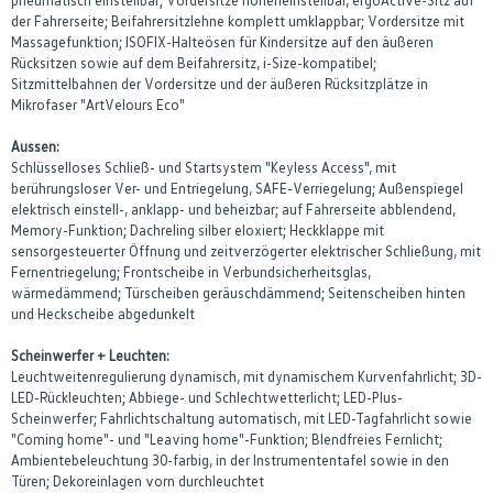
der Fahrerseite; Beifahrersitzlehne komplett umklappbar; Vordersitze mit
Massagefunktion; ISOFIX-Halteösen für Kindersitze auf den äußeren
Rücksitzen sowie auf dem Beifahrersitz, i-Size-kompatibel;
Sitzmittelbahnen der Vordersitze und der äußeren Rücksitzplätze in
Mikrofaser "ArtVelours Eco"
Aussen:
Schlüsselloses Schließ- und Startsystem "Keyless Access", mit
berührungsloser Ver- und Entriegelung, SAFE-Verriegelung; Außenspiegel
elektrisch einstell-, anklapp- und beheizbar; auf Fahrerseite abblendend,
Memory-Funktion; Dachreling silber eloxiert; Heckklappe mit
sensorgesteuerter Öffnung und zeitverzögerter elektrischer Schließung, mit
Fernentriegelung; Frontscheibe in Verbundsicherheitsglas,
wärmedämmend; Türscheiben geräuschdämmend; Seitenscheiben hinten
und Heckscheibe abgedunkelt
Scheinwerfer + Leuchten:
Leuchtweitenregulierung dynamisch, mit dynamischem Kurvenfahrlicht; 3D-
LED-Rückleuchten; Abbiege- und Schlechtwetterlicht; LED-Plus-
Scheinwerfer; Fahrlichtschaltung automatisch, mit LED-Tagfahrlicht sowie
"Coming home"- und "Leaving home"-Funktion; Blendfreies Fernlicht;
Ambientebeleuchtung 30-farbig, in der Instrumententafel sowie in den
Türen; Dekoreinlagen vorn durchleuchtet