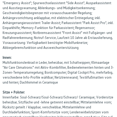
"Emergency Assist"; Spurwechselassistent "Side Assist", Ausparkassistent
und Ausstiegswarnung; Ablenkungs- und Müdigkeitserkennung;
Geschwindigkeitsbegrenzer mit vorausschauender Regelung;
Anhängevorrichtung anklappbar, mit elektrischer Entriegelung; inkl.
Anhängerrangierassistent Trailer Assist; Parkassistent "Park Assist Pro", inkl.
Einparkhilfe; Memory-Funktion für Parkassistent; Regensensor;
Kreuzungsassistent; Notbremsassistent "Front Assist" mit Fußgänger- und
Radfahrererkennung; Notruf-Service, Laufzeit 10 Jahre ab Erstauslieferung,
Voraussetzung: Verfügbarkeit benötigter Mobilfunknetze;
Abbiegebremsfunktion und Ausweichunterstützung
Innen:
Multifunktionslenkrad in Leder, beheizbar, mit Schaltwippen; Klimaanlage
"Air Care Climatronic" mit Aktiv-Kombifilter, Bedienelementen hinten und 3-
Zonen-Temperaturregelung; Bordcomputer; Digital Cockpit Pro, mehrfarbig,
verschiedene Info-Profile wählbar; Netztrennwand; Textilfußmatten vorn
und hinten; Dachhimmel in Ceramique
Sitze + Polster:
Innenfarbe: Soul-Schwarz/Soul-Schwarz/Schwarz/ Ceramique; Vordersitze
beheizbar, Sitzfläche und -lehne getrennt einstellbar; Mittelarmlehne vorn;
Rücksitz geteilt / klappbar, verschiebbar, Mittelarmlehne und
Durchladefunktion; Sport-Komfortsitze vorn; Lendenwirbelstützen vorn
pneumatisch einstellbar; Vordersitze höheneinstellbar, ergoActive-Sitz auf