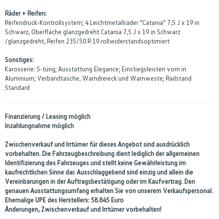
Räder + Reifen:
Reifendruck-Kontrollsystem; 4 Leichtmetallräder "Catania" 7,5 J x 19 in
Schwarz, Oberfläche glanzgedreht Catania 7,5 J x 19 in Schwarz
/glanzgedreht, Reifen 235/50 R 19 rollwiderstandsoptimiert
Sonstiges:
Karosserie: 5-türig; Ausstattung Elegance; Einstiegsleisten vorn in
Aluminium; Verbandtasche, Warndreieck und Warnweste; Radstand
Standard
Finanzierung / Leasing möglich
Inzahlungnahme möglich
Zwischenverkauf und Irrtümer für dieses Angebot sind ausdrücklich
vorbehalten. Die Fahrzeugbeschreibung dient lediglich der allgemeinen
Identifizierung des Fahrzeuges und stellt keine Gewährleistung im
kaufrechtlichen Sinne dar. Ausschlaggebend sind einzig und allein die
Vereinbarungen in der Auftragsbestätigung oder im Kaufvertrag. Den
genauen Ausstattungsumfang erhalten Sie von unserem Verkaufspersonal.
Ehemalige UPE des Herstellers: 58.845 Euro
Änderungen, Zwischenverkauf und Irrtümer vorbehalten!