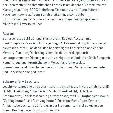
der Fahrerseite; Beifahrersitzlehne komplett umklappbar; Vordersitze mit
Massagefunktion; ISOFIX-Halteösen für Kindersitze auf den äußeren
Rücksitzen sowie auf dem Beifahrersitz, i-Size-kompatibel;
Sitzmittelbahnen der Vordersitze und der äußeren Rücksitzplätze in
Mikrofaser "ArtVelours Eco"
Aussen:
Schlüsselloses Schließ- und Startsystem "Keyless Access", mit
berührungsloser Ver- und Entriegelung, SAFE-Verriegelung; Außenspiegel
elektrisch einstell-, anklapp- und beheizbar; auf Fahrerseite abblendend,
Memory-Funktion; Dachreling silber eloxiert; Heckklappe mit
sensorgesteuerter Öffnung und zeitverzögerter elektrischer Schließung, mit
Fernentriegelung; Frontscheibe in Verbundsicherheitsglas,
wärmedämmend; Türscheiben geräuschdämmend; Seitenscheiben hinten
und Heckscheibe abgedunkelt
Scheinwerfer + Leuchten:
Leuchtweitenregulierung dynamisch, mit dynamischem Kurvenfahrlicht; 3D-
LED-Rückleuchten; Abbiege- und Schlechtwetterlicht; LED-Plus-
Scheinwerfer; Fahrlichtschaltung automatisch, mit LED-Tagfahrlicht sowie
"Coming home"- und "Leaving home"-Funktion; Blendfreies Fernlicht;
Ambientebeleuchtung 30-farbig, in der Instrumententafel sowie in den
Türen; Dekoreinlagen vorn durchleuchtet