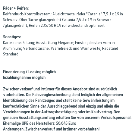
Räder + Reifen:
Reifendruck-Kontrollsystem; 4 Leichtmetallräder "Catania" 7,5 J x 19 in
Schwarz, Oberfläche glanzgedreht Catania 7,5 J x 19 in Schwarz
/glanzgedreht, Reifen 235/50 R 19 rollwiderstandsoptimiert
Sonstiges:
Karosserie: 5-türig; Ausstattung Elegance; Einstiegsleisten vorn in
Aluminium; Verbandtasche, Warndreieck und Warnweste; Radstand
Standard
Finanzierung / Leasing möglich
Inzahlungnahme möglich
Zwischenverkauf und Irrtümer für dieses Angebot sind ausdrücklich
vorbehalten. Die Fahrzeugbeschreibung dient lediglich der allgemeinen
Identifizierung des Fahrzeuges und stellt keine Gewährleistung im
kaufrechtlichen Sinne dar. Ausschlaggebend sind einzig und allein die
Vereinbarungen in der Auftragsbestätigung oder im Kaufvertrag. Den
genauen Ausstattungsumfang erhalten Sie von unserem Verkaufspersonal.
Ehemalige UPE des Herstellers: 58.845 Euro
Änderungen, Zwischenverkauf und Irrtümer vorbehalten!