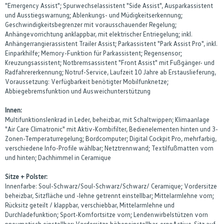
"Emergency Assist"; Spurwechselassistent "Side Assist", Ausparkassistent
und Ausstiegswarnung; Ablenkungs- und Müdigkeitserkennung;
Geschwindigkeitsbegrenzer mit vorausschauender Regelung;
Anhängevorrichtung anklappbar, mit elektrischer Entriegelung; inkl.
Anhängerrangierassistent Trailer Assist; Parkassistent "Park Assist Pro", inkl.
Einparkhilfe; Memory-Funktion für Parkassistent; Regensensor;
Kreuzungsassistent; Notbremsassistent "Front Assist" mit Fußgänger- und
Radfahrererkennung; Notruf-Service, Laufzeit 10 Jahre ab Erstauslieferung,
Voraussetzung: Verfügbarkeit benötigter Mobilfunknetze;
Abbiegebremsfunktion und Ausweichunterstützung
Innen:
Multifunktionslenkrad in Leder, beheizbar, mit Schaltwippen; Klimaanlage
"Air Care Climatronic" mit Aktiv-Kombifilter, Bedienelementen hinten und 3-
Zonen-Temperaturregelung; Bordcomputer; Digital Cockpit Pro, mehrfarbig,
verschiedene Info-Profile wählbar; Netztrennwand; Textilfußmatten vorn
und hinten; Dachhimmel in Ceramique
Sitze + Polster:
Innenfarbe: Soul-Schwarz/Soul-Schwarz/Schwarz/ Ceramique; Vordersitze
beheizbar, Sitzfläche und -lehne getrennt einstellbar; Mittelarmlehne vorn;
Rücksitz geteilt / klappbar, verschiebbar, Mittelarmlehne und
Durchladefunktion; Sport-Komfortsitze vorn; Lendenwirbelstützen vorn
pneumatisch einstellbar; Vordersitze höheneinstellbar, ergoActive-Sitz auf