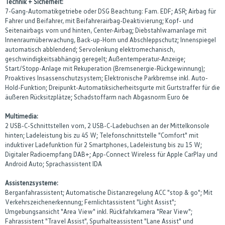
Technik + Sicherheit:
7-Gang-Automatikgetriebe oder DSG Beachtung: Fam. EDF; ASR; Airbag für
Fahrer und Beifahrer, mit Beifahrerairbag-Deaktivierung; Kopf- und
Seitenairbags vorn und hinten, Center-Airbag; Diebstahlwarnanlage mit
Innenraumüberwachung, Back-up-Horn und Abschleppschutz; Innenspiegel
automatisch abblendend; Servolenkung elektromechanisch,
geschwindigkeitsabhängig geregelt; Außentemperatur-Anzeige;
Start/Stopp-Anlage mit Rekuperation (Bremsenergie-Rückgewinnung);
Proaktives Insassenschutzsystem; Elektronische Parkbremse inkl. Auto-
Hold-Funktion; Dreipunkt-Automatiksicherheitsgurte mit Gurtstraffer für die
äußeren Rücksitzplätze; Schadstoffarm nach Abgasnorm Euro 6e
Multimedia:
2 USB-C-Schnittstellen vorn, 2 USB-C-Ladebuchsen an der Mittelkonsole
hinten; Ladeleistung bis zu 45 W; Telefonschnittstelle "Comfort" mit
induktiver Ladefunktion für 2 Smartphones, Ladeleistung bis zu 15 W;
Digitaler Radioempfang DAB+; App-Connect Wireless für Apple CarPlay und
Android Auto; Sprachassistent IDA
Assistenzsysteme:
Berganfahrassistent; Automatische Distanzregelung ACC "stop & go"; Mit
Verkehrszeichenerkennung; Fernlichtassistent "Light Assist";
Umgebungsansicht "Area View" inkl. Rückfahrkamera "Rear View";
Fahrassistent "Travel Assist", Spurhalteassistent "Lane Assist" und