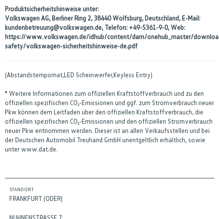
Produktsicherheitshinweise unter:
Volkswagen AG, Berliner Ring 2, 38440 Wolfsburg, Deutschland, E-Mail:
kundenbetreuung@volkswagen.de, Telefon: +49-5361-9-0, Web:
https://www.volkswagen.de/idhub/content/dam/onehub_master/downloa
safety/volkswagen-sicherheitshinweise-de.pdf
(Abstandstempomat,LED Scheinwerfer,Keyless Entry)
* Weitere Informationen zum offiziellen Kraftstoffverbrauch und zu den
offiziellen spezifischen CO₂-Emissionen und ggf. zum Stromverbrauch neuer
Pkw können dem Leitfaden über den offiziellen Kraftstoffverbrauch, die
offiziellen spezifischen CO₂-Emissionen und den offiziellen Stromverbrauch
neuer Pkw entnommen werden. Dieser ist an allen Verkaufsstellen und bei
der Deutschen Automobil Treuhand GmbH unentgeltlich erhältlich, sowie
unter www.dat.de.
STANDORT
FRANKFURT (ODER)
NUHNENSTRASSE 7